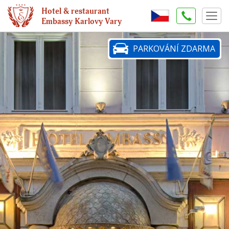
Hotel & restaurant
Togg
Embassy Karlovy Vary
navig
Přejít
PARKOVÁNÍ ZDARMA
k
hlavnímu
obsahu