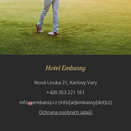
Hotel Embassy
Nová Louka 21, Karlovy Vary
+420 353 221 161
info
embassy
.
cz
(info[at]embassy[dot]cz)
Ochrana osobních údajů