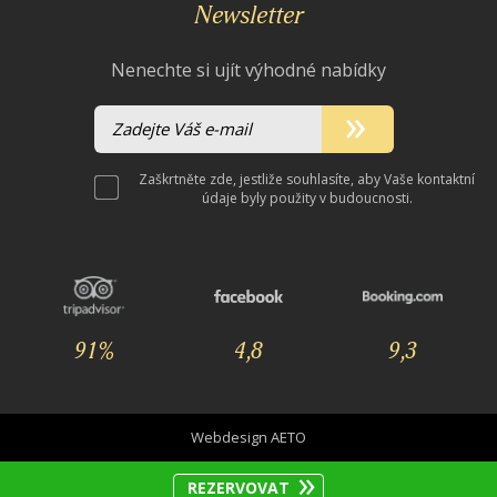
Newsletter
Nenechte si ujít výhodné nabídky
Zadejte Váš e-mail
Zaškrtněte zde, jestliže souhlasíte, aby Vaše kontaktní
údaje byly použity v budoucnosti.
91%
4,8
9,3
Webdesign
AETO